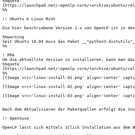
%%quote

[https://launchpad.net/~openlp-core/+archive/ubuntu/rel
%%

!! Ubuntu & Linux Mint

Die hier beschriebene Version 2.x von OpenLP ist in den
%%warning

Seit Ubuntu 18.04 muss das Paket __"python3-distutils"_
%%           

! PPA

Um die aktuellste Version zu installieren, kann man das
%%quote

[https://launchpad.net/~openlp-core/+archive/ubuntu/rel
%%

[{Image src='linux-install-01.png' align='center' capti
[{Image src='linux-install-02.png' align='center' capti
[{Image src='linux-install-03.png' align='center' capti
Nach dem Aktualisieren der Paketquellen erfolgt die Ins
!! OpenSuse

OpenLP lässt sich mittels 1Click Installation aus dem B