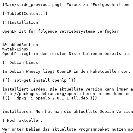
[Main/slide_previous.png] [Zurück zu "Fortgeschrittene 
[{TableOfContents}]

!!!Installation

OpenLP ist für folgende Betriebssysteme verfügbar:

%%tabbedSection 

%%tab-Linux

OpenLP liegt in den meisten Distributionen bereits als 
!! Debian Linux

In Debian Wheezy liegt OpenLP in den Paketquellen vor. 
{{{  apt−get install openlp }}}

installiert werden. Die aktuellste Version kann immer a
http://packages.debian.org/openlp herunter und kann es 
{{{   dpkg −i openlp_2.0.1−1_all.deb }}}

installieren. Nun hat man die aktuellste Debian-Version
! Noch aktueller:

Wer unter Debian das aktuellste Programmpaket nutzen mö