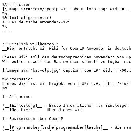
%%reflection

[{Image src='Main/openlp-wiki-about-logo.png' width='..
%% 

%%(text-align:center)

!!!Das deutsche Anwender-Wiki

%%

----

!!!Herzlich willkommen !

__Hier entsteht ein Wiki für OpenLP-Anwender im deutsch
Dieses Wiki soll den deutschsprachigen Anwendern von Op
Wir wollen sowohl das Basiswissen schnell verfügbar mac
[{Image src='bsp-olp.jpg' caption='OpenLP' width='700px
%%information

Dieses Wiki ist ein Projekt von [LUKi e.V. |http://luki
%%

!!!Allgmeines

*__[Einleitung]__ - Erste Informationen für Einsteiger

*__[Neu hier?]__ - Über dieses Wiki

!!!Basiswissen über OpenLP

*__[Programmoberfläche|programmoberflaeche]__ - Wie man