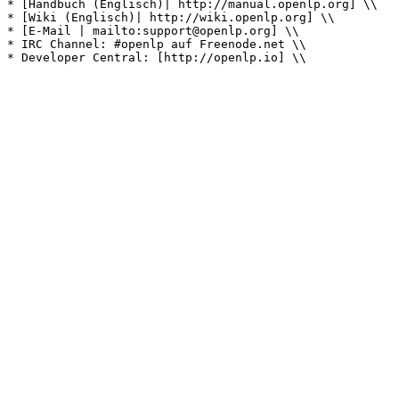
* [Handbuch (Englisch)| http://manual.openlp.org] \\

* [Wiki (Englisch)| http://wiki.openlp.org] \\

* [E-Mail | mailto:support@openlp.org] \\

* IRC Channel: #openlp auf Freenode.net \\

* Developer Central: [http://openlp.io] \\
