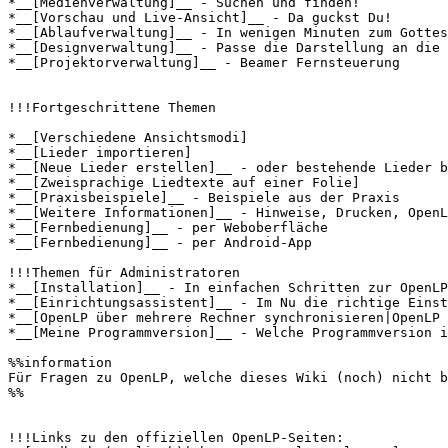
*__[Medienverwaltung]__ - Suchen und finden!

*__[Vorschau und Live-Ansicht]__ - Da guckst Du!

*__[Ablaufverwaltung]__ - In wenigen Minuten zum Gottes
*__[Designverwaltung]__ - Passe die Darstellung an die 
*__[Projektorverwaltung]__ - Beamer Fernsteuerung

!!!Fortgeschrittene Themen

*__[Verschiedene Ansichtsmodi]

*__[Lieder importieren]

*__[Neue Lieder erstellen]__ - oder bestehende Lieder b
*__[Zweisprachige Liedtexte auf einer Folie]

*__[Praxisbeispiele]__ - Beispiele aus der Praxis 

*__[Weitere Informationen]__ - Hinweise, Drucken, OpenL
*__[Fernbedienung]__ - per Weboberfläche

*__[Fernbedienung]__ - per Android-App

!!!Themen für Administratoren

*__[Installation]__ - In einfachen Schritten zur OpenLP
*__[Einrichtungsassistent]__ - Im Nu die richtige Einst
*__[OpenLP über mehrere Rechner synchronisieren|OpenLP 
*__[Meine Programmversion]__ - Welche Programmversion i
%%information

Für Fragen zu OpenLP, welche dieses Wiki (noch) nicht b
%%

!!!Links zu den offiziellen OpenLP-Seiten:
