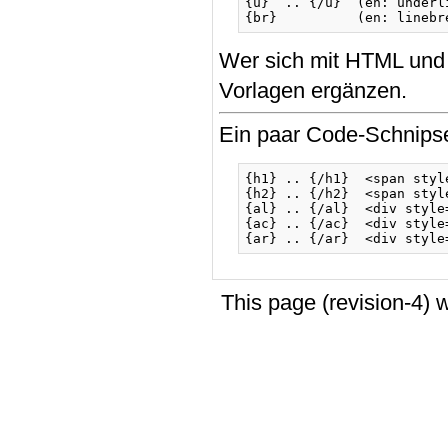
{u}  .. {/u}  (en: underl
Wer sich mit HTML und
Vorlagen ergänzen.
Ein paar Code-Schnipsel
{h1} .. {/h1}  <span styl
{h2} .. {/h2}  <span styl
{al} .. {/al}  <div style
{ac} .. {/ac}  <div style
This page (revision-4)