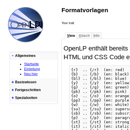
Formatvorlagen
Your trail:
V
iew
A
ttach
I
nfo
OpenLP enthält bereits
HTML und CSS Code er
-
Allgemeines
Startseite
Einleitung
{r}  .. {/r}  (en: red)  
Neu hier
{b}  .. {/b}  (en: black)
{bl} .. {/bl} (en: blue) 
+
Basiswissen
{y}  .. {/y}  (en: yellow
{g}  .. {/g}  (en: green)
+
Fortgeschritten
{pk} .. {/pk} (en: pink) 
{o}  .. {/o}  (en: orange
+
Spezialseiten
{pp} .. {/pp} (en: purple
{w}  .. {/w}  (en: white)
{su) .. {/su} (en: supers
{sb} .. {/sb} (en: subscr
{p}  .. {/p}  (en: paragr
{st} .. {/st} (en: strong
{it} .. {/it} (en: italic