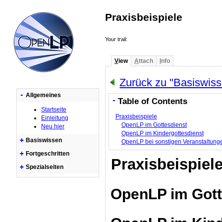
Praxisbeispiele
Your trail:
V
iew
A
ttach
I
nfo
Zurück zu "Basiswis
-
Allgemeines
-
Table of Contents
Startseite
Praxisbeispiele
Einleitung
OpenLP im Gottesdienst
Neu hier
OpenLP im Kindergottesdienst
+
Basiswissen
OpenLP bei sonstigen Veranstaltung
+
Fortgeschritten
Praxisbeispiel
+
Spezialseiten
OpenLP im Gott