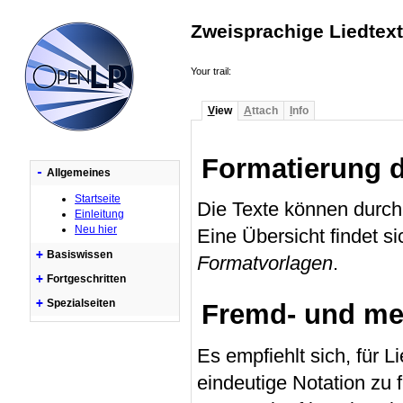
Zweisprachige Liedtexte
Your trail:
V
iew
A
ttach
I
nfo
Formatierung 
-
Allgemeines
Startseite
Die Texte können durc
Einleitung
Neu hier
Eine Übersicht findet 
+
Basiswissen
Formatvorlagen
.
+
Fortgeschritten
+
Spezialseiten
Fremd- und me
Es empfiehlt sich, für 
eindeutige Notation zu f