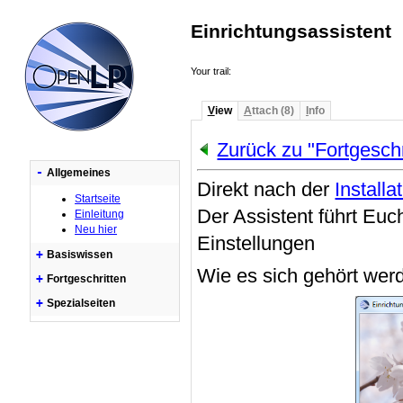
Einrichtungsassistent
Your trail:
V
iew
A
ttach (8)
I
nfo
Zurück zu "Fortgesch
-
Allgemeines
Direkt nach der
Installa
Startseite
Der Assistent führt Euch
Einleitung
Neu hier
Einstellungen
+
Basiswissen
Wie es sich gehört werd
+
Fortgeschritten
+
Spezialseiten