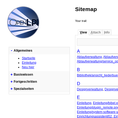
Sitemap
Your trail:
V
iew
A
ttach
I
nfo
-
A
Allgemeines
Ablaufverwaltung
,
Ablaufver
Startseite
Ablaufverwaltung/service_o
Einleitung
Neu hier
B
+
Basiswissen
Bibliothek/ansicht_liederbu
+
Fortgeschritten
D
+
Spezialseiten
Designverwaltung
,
Designve
E
Einleitung
,
Einleitung/bibel.
Einleitung/plugin_remote.pn
Einleitung/system-software-
Einrichtungsassistent/02_Ei