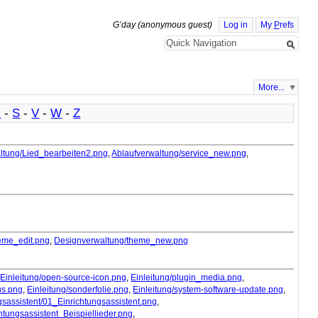
G’day (anonymous guest)
Log in
My
P
refs
More...
R
-
S
-
V
-
W
-
Z
ltung/Lied_bearbeiten2.png
,
Ablaufverwaltung/service_new.png
,
eme_edit.png
,
Designverwaltung/theme_new.png
,
Einleitung/open-source-icon.png
,
Einleitung/plugin_media.png
,
us.png
,
Einleitung/sonderfolie.png
,
Einleitung/system-software-update.png
,
gsassistent/01_Einrichtungsassistent.png
,
htungsassistent_Beispiellieder.png
,