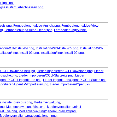
esigns.png
,
ungsassistent_Abschliessen.png
,
weis.png
,
Fernbedienung/Live-Ansicht.png
,
Fernbedienung/Live-View-
ng
,
Fernbedienung/Suche-Lieder.png
,
Fernbedienung/Suche-
lation/WIN-Install-04.png
,
Installation/WIN-Install-05.png
,
Installation/WIN-
tallation/linux-install-01.png
,
Installation/linux-install-02.png
,
n/CCLI-Download-neu.jpg
,
Lieder importieren/CCLI-Download.png
,
Lieder
iedsuche.png
,
Lieder importieren/CCLI-Startseite.png
,
Lieder
/OpenLP-CCLI-Importieren.png
,
Lieder importieren/OpenLP-CCLI-Suche.png
,
mportieren/OpenLP-Importieren.jpg
,
Lieder importieren/OpenLP-
ain/slide_previous.png
,
Medienverwaltung
,
png
,
Medienverwaltung/disc.png
,
Medienverwaltung/einst-
al_live.png
,
Medienverwaltung/general_preview.png
,
,
Medienverwaltung/praesentationen.png
,