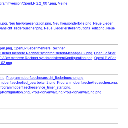
grammversion/OpenLP 2.2_007.png
,
Meine
i.jpg
,
Neu hier/praesentation.png
,
Neu hier/sonderfolie.png
,
Neue Lieder
n/ansicht_liederbuecher.png
,
Neue Lieder erstellen/buttons_edit.png
,
Neue
ngen.png
,
OpenLP ueber mehrere Rechner
 ueber mehrere Rechner synchronisieren/Message-02.png
,
OpenLP ÃBer
 ÃBer mehrere Rechner synchronisieren/Konfiguration.png
,
OpenLP ÃBer
-02.png
png
,
Programmoberflaeche/ansicht_liederbuecher.png
,
moberflaeche/lied_bearbeiten2.png
,
Programmoberflaeche/liedsuchen.png
,
Programmoberflaeche/service_timer_start.png
,
g/Konfiguration.png
,
Projektorverwaltung/Projektorverwaltung.png
,