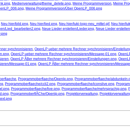
nk.png
,
Medienverwaltung/theme_delete.png
,
Meine Programmversion
,
Meine Pro
penLP_006.png
,
Meine Programmversion/Über OpenLP_006.png
,
Neu hier/bild.png
,
Neu hier/lied.png
,
Neu hier/luki-logo-neu_mittel.gif
,
Neu hier/luk
llen/Lied_bearbeiten2.png
,
Neue Lieder erstellen/Lieder.png
,
Neue Lieder erstelle
w.png
ner synchronisieren
,
OpenLP ueber mehrere Rechner synchronisieren/Einstellu
on.png
,
OpenLP ueber mehrere Rechner synchronisieren/Message-01.png
,
OpenLP
sieren
,
OpenLP ÃBer mehrere Rechner synchronisieren/Einstellungen.png
,
OpenLP
sieren/Message-01.png
,
OpenLP ÃBer mehrere Rechner synchronisieren/Message
erflaeche
,
Programmoberflaeche/Openlp.png
,
Programmoberflaeche/abdunkeln.
ng
,
Programmoberflaeche/ccli2.png
,
Programmoberflaeche/iconslive.png
,
Program
xt.png
,
Programmoberflaeche/live.png
,
Programmoberflaeche/mehrsprachig.png
,
ed.png
,
ProgrammoberflÃChe/Openlp.png
,
Projektorverwaltung
,
Projektorverwaltun
text.png