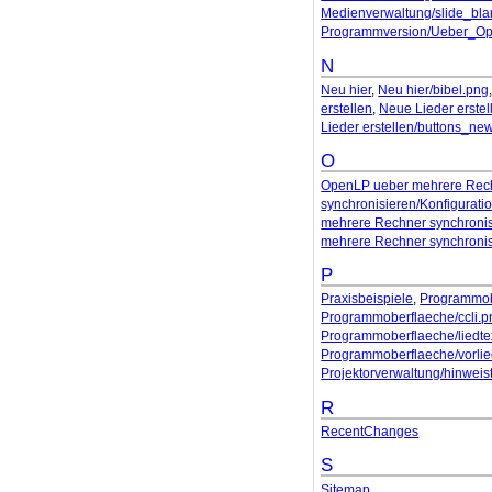
Medienverwaltung/slide_bla
Programmversion/Ueber_O
N
Neu hier
,
Neu hier/bibel.png
erstellen
,
Neue Lieder erste
Lieder erstellen/buttons_ne
O
OpenLP ueber mehrere Rech
synchronisieren/Konfigurati
mehrere Rechner synchroni
mehrere Rechner synchroni
P
Praxisbeispiele
,
Programmob
Programmoberflaeche/ccli.p
Programmoberflaeche/liedte
Programmoberflaeche/vorli
Projektorverwaltung/hinweis
R
RecentChanges
S
Sitemap