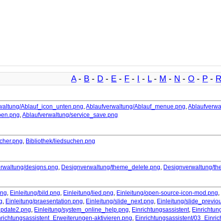
A
-
B
-
D
-
E
-
F
-
I
-
L
-
M
-
N
-
O
-
P
-
waltung/Ablauf_icon_unten.png
,
Ablaufverwaltung/Ablauf_menue.png
,
Ablaufverwa
pen.png
,
Ablaufverwaltung/service_save.png
echer.png
,
Bibliothek/liedsuchen.png
rwaltung/designs.png
,
Designverwaltung/theme_delete.png
,
Designverwaltung/th
png
,
Einleitung/bild.png
,
Einleitung/lied.png
,
Einleitung/open-source-icon-mod.png
g
,
Einleitung/praesentation.png
,
Einleitung/slide_next.png
,
Einleitung/slide_previo
update2.png
,
Einleitung/system_online_help.png
,
Einrichtungsassistent
,
Einrichtun
nrichtungsassistent_Erweiterungen-aktivieren.png
,
Einrichtungsassistent/03_Einric