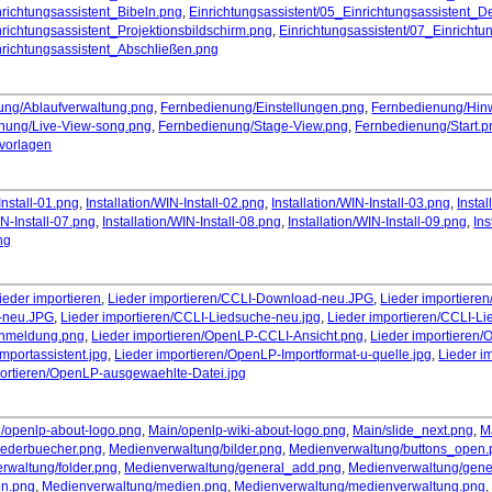
nrichtungsassistent_Bibeln.png
,
Einrichtungsassistent/05_Einrichtungsassistent_D
nrichtungsassistent_Projektionsbildschirm.png
,
Einrichtungsassistent/07_Einricht
nrichtungsassistent_Abschließen.png
ung/Ablaufverwaltung.png
,
Fernbedienung/Einstellungen.png
,
Fernbedienung/Hin
nung/Live-View-song.png
,
Fernbedienung/Stage-View.png
,
Fernbedienung/Start.p
vorlagen
Install-01.png
,
Installation/WIN-Install-02.png
,
Installation/WIN-Install-03.png
,
Instal
IN-Install-07.png
,
Installation/WIN-Install-08.png
,
Installation/WIN-Install-09.png
,
Ins
png
ieder importieren
,
Lieder importieren/CCLI-Download-neu.JPG
,
Lieder importiere
e-neu.JPG
,
Lieder importieren/CCLI-Liedsuche-neu.jpg
,
Lieder importieren/CCLI-L
Anmeldung.png
,
Lieder importieren/OpenLP-CCLI-Ansicht.png
,
Lieder importieren
mportassistent.jpg
,
Lieder importieren/OpenLP-Importformat-u-quelle.jpg
,
Lieder i
portieren/OpenLP-ausgewaehlte-Datei.jpg
/openlp-about-logo.png
,
Main/openlp-wiki-about-logo.png
,
Main/slide_next.png
,
M
iederbuecher.png
,
Medienverwaltung/bilder.png
,
Medienverwaltung/buttons_open.
rwaltung/folder.png
,
Medienverwaltung/general_add.png
,
Medienverwaltung/gener
en.png
,
Medienverwaltung/medien.png
,
Medienverwaltung/medienverwaltung.png