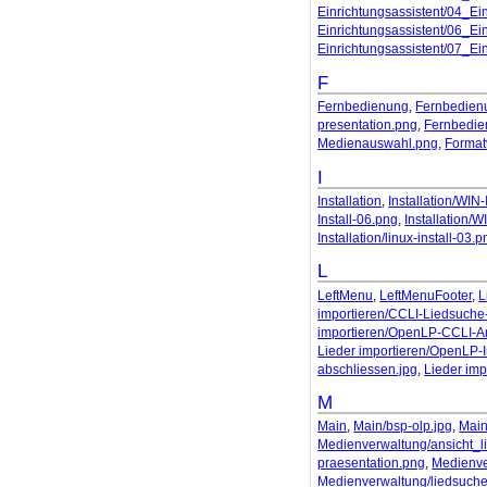
Einrichtungsassistent/04_Ei
Einrichtungsassistent/06_Ei
Einrichtungsassistent/07_Ei
F
Fernbedienung
,
Fernbedien
presentation.png
,
Fernbedie
Medienauswahl.png
,
Format
I
Installation
,
Installation/WIN-
Install-06.png
,
Installation/W
Installation/linux-install-03.
L
LeftMenu
,
LeftMenuFooter
,
L
importieren/CCLI-Liedsuch
importieren/OpenLP-CCLI-
Lieder importieren/OpenLP-I
abschliessen.jpg
,
Lieder im
M
Main
,
Main/bsp-olp.jpg
,
Main
Medienverwaltung/ansicht_l
praesentation.png
,
Medienve
Medienverwaltung/liedsuch