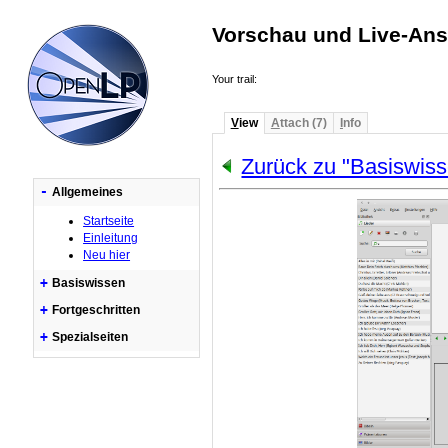
Vorschau und Live-Ans
Your trail:
V
iew
A
ttach (7)
I
nfo
Zurück zu "Basiswis
-
Allgemeines
Startseite
Einleitung
Neu hier
+
Basiswissen
+
Fortgeschritten
+
Spezialseiten